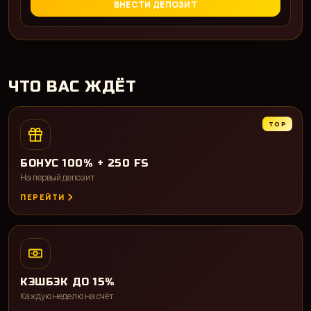
ВНЕСТИ ДЕПОЗИТ
ЧТО ВАС ЖДЁТ
TOP
БОНУС 100% + 250 FS
На первый депозит
ПЕРЕЙТИ
КЭШБЭК ДО 15%
Каждую неделю на счёт