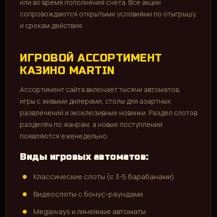
или во время пополнения счета. Все акции
сопровождаются открытыми условиями по отыгрышу
и срокам действия.
ИГРОВОЙ АССОРТИМЕНТ
КАЗИНО MARTIN
Ассортимент сайта включает тысячи автоматов,
игры с живыми дилерами, столы для азартных
развлечений и эксклюзивные новинки. Раздел слотов
разделён по жанрам, а новые поступления
появляются еженедельно.
Виды игровых автоматов:
Классические слоты (с 3-5 барабанами)
Видеослоты с бонус-раундами
Megaways и линейные автоматы