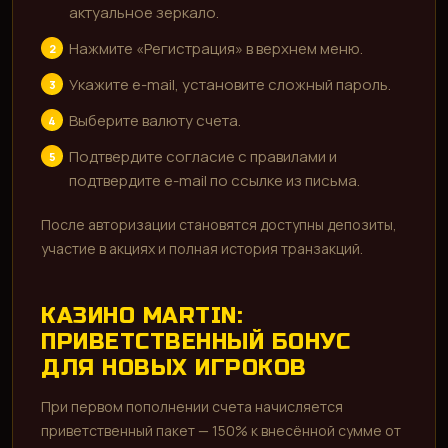
актуальное зеркало.
Нажмите «Регистрация» в верхнем меню.
Укажите e-mail, установите сложный пароль.
Выберите валюту счета.
Подтвердите согласие с правилами и
подтвердите e-mail по ссылке из письма.
После авторизации становятся доступны депозиты,
участие в акциях и полная история транзакций.
КАЗИНО MARTIN:
ПРИВЕТСТВЕННЫЙ БОНУС
ДЛЯ НОВЫХ ИГРОКОВ
При первом пополнении счета начисляется
приветственный пакет — 150% к внесённой сумме от