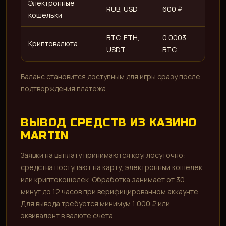
Электронные
RUB, USD
600 ₽
кошельки
BTC, ETH,
0.0003
Криптовалюта
USDT
BTC
Баланс становится доступным для игры сразу после
подтверждения платежа.
ВЫВОД СРЕДСТВ ИЗ КАЗИНО
MARTIN
Заявки на выплату принимаются круглосуточно:
средства поступают на карту, электронный кошелек
или криптокошелек. Обработка занимает от 30
минут до 12 часов при верифицированном аккаунте.
Для вывода требуется минимум 1 000 ₽ или
эквивалент в валюте счета.