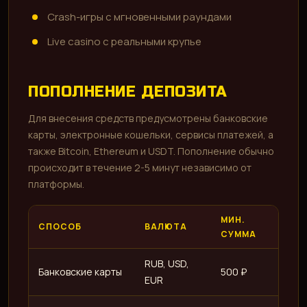
Crash-игры c мгновенными раундами
Live casino с реальными крупье
ПОПОЛНЕНИЕ ДЕПОЗИТА
Для внесения средств предусмотрены банковские
карты, электронные кошельки, сервисы платежей, а
также Bitcoin, Ethereum и USDT. Пополнение обычно
происходит в течение 2-5 минут независимо от
платформы.
МИН.
СПОСОБ
ВАЛЮТА
СУММА
RUB, USD,
Банковские карты
500 ₽
EUR