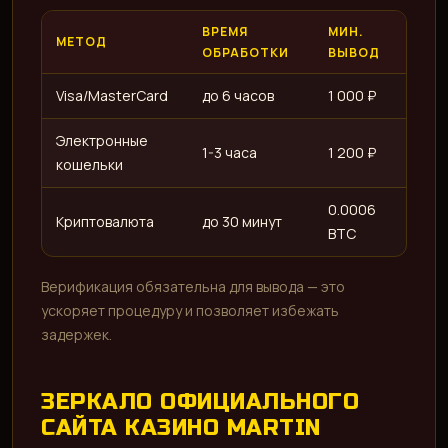
ВРЕМЯ
МИН.
МЕТОД
ОБРАБОТКИ
ВЫВОД
Visa/MasterCard
до 6 часов
1 000 ₽
Электронные
1-3 часа
1 200 ₽
кошельки
0.0006
Криптовалюта
до 30 минут
BTC
Верификация обязательна для вывода — это
ускоряет процедуру и позволяет избежать
задержек.
ЗЕРКАЛО ОФИЦИАЛЬНОГО
САЙТА КАЗИНО MARTIN