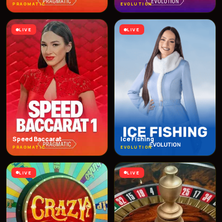
PRAGMATIC
EVOLUTION
LIVE
LIVE
Speed Baccarat
Ice Fishing
PRAGMATIC
EVOLUTION
LIVE
LIVE