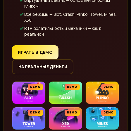
Виртуальный баланс — обновляется одним
кликом
Все режимы — Slot, Crash, Plinko, Tower, Mines,
X50
RTP, волатильность и механики — как в
реальной
ИГРАТЬ В ДЕМО
НА РЕАЛЬНЫЕ ДЕНЬГИ
DEMO
DEMO
DEMO
DEMO
DEMO
DEMO