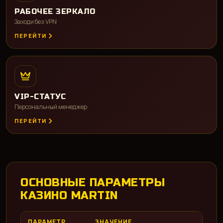
РАБОЧЕЕ ЗЕРКАЛО
Заходи без VPN
ПЕРЕЙТИ
VIP-СТАТУС
Персональный менеджер
ПЕРЕЙТИ
ОСНОВНЫЕ ПАРАМЕТРЫ
КАЗИНО MARTIN
ПАРАМЕТР
ЗНАЧЕНИЕ