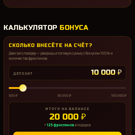
КАЛЬКУЛЯТОР
БОНУСА
СКОЛЬКО ВНЕСЁТЕ НА СЧЁТ?
Двигай слайдер — увидишь итоговую сумму с бонусом 100% и
количество фриспинов
10 000 ₽
ДЕПОЗИТ
500 ₽
50 000 ₽
100 000 ₽
ИТОГО НА БАЛАНСЕ
20 000 ₽
+
125 фриспинов
в подарок